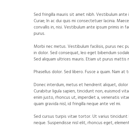
Sed fringilla mauris sit amet nibh. Vestibulum ante 
Curae; In ac dui quis mi consectetuer lacinia. Maec
convallis in, nisi. Vestibulum ante ipsum primis in f
purus.
Morbi nec metus. Vestibulum facilisis, purus nec pul
in dolor. Sed consequat, leo eget bibendum sodales
Sed aliquam ultrices mauris. Etiam ut purus mattis 
Phasellus dolor. Sed libero. Fusce a quam. Nam at t
Donec interdum, metus et hendrerit aliquet, dolor di
Curabitur ligula sapien, tincidunt non, euismod vita
enim justo, rhoncus ut, imperdiet a, venenatis vit
quam gravida nisl, id fringilla neque ante vel mi.
Sed cursus turpis vitae tortor. Ut varius tincidunt
neque. Suspendisse nisl elit, rhoncus eget, eleme