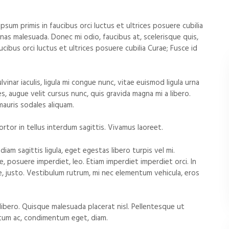
ipsum primis in faucibus orci luctus et ultrices posuere cubilia
enas malesuada. Donec mi odio, faucibus at, scelerisque quis,
aucibus orci luctus et ultrices posuere cubilia Curae; Fusce id
vinar iaculis, ligula mi congue nunc, vitae euismod ligula urna
, augue velit cursus nunc, quis gravida magna mi a libero.
mauris sodales aliquam.
ortor in tellus interdum sagittis. Vivamus laoreet.
am sagittis ligula, eget egestas libero turpis vel mi.
e, posuere imperdiet, leo. Etiam imperdiet imperdiet orci. In
ae, justo. Vestibulum rutrum, mi nec elementum vehicula, eros
 libero. Quisque malesuada placerat nisl. Pellentesque ut
ntum ac, condimentum eget, diam.