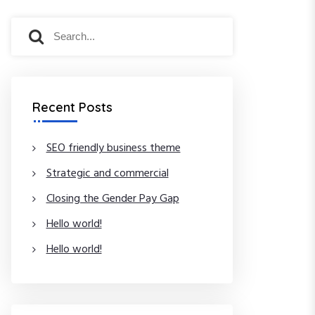
S
S
e
e
a
a
r
r
c
c
Recent Posts
h
h
f
o
SEO friendly business theme
r
Strategic and commercial
:
Closing the Gender Pay Gap
Hello world!
Hello world!